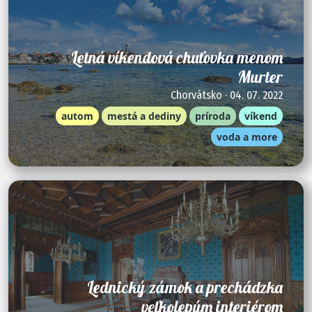
Letná víkendová chuťovka menom
Murter
Chorvátsko · 04. 07. 2022
autom
mestá a dediny
príroda
víkend
voda a more
Lednický zámok a prechádzka
veľkolepým interiérom