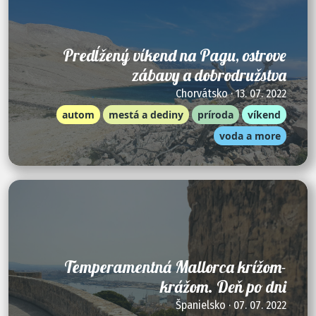
Predĺžený víkend na Pagu, ostrove
zábavy a dobrodružstva
Chorvátsko · 13. 07. 2022
autom
mestá a dediny
príroda
víkend
voda a more
Temperamentná Mallorca krížom-
krážom. Deň po dni
Španielsko · 07. 07. 2022