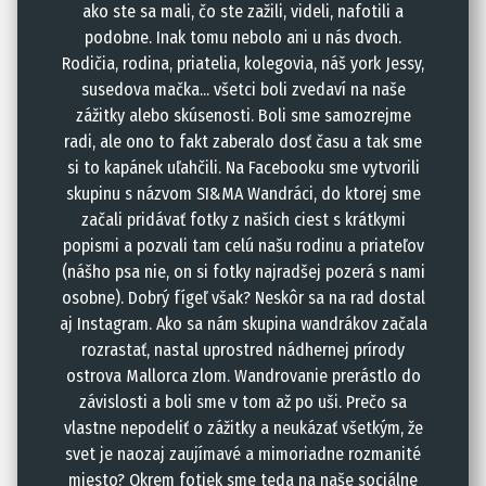
ako ste sa mali, čo ste zažili, videli, nafotili a
podobne. Inak tomu nebolo ani u nás dvoch.
Rodičia, rodina, priatelia, kolegovia, náš york Jessy,
susedova mačka... všetci boli zvedaví na naše
zážitky alebo skúsenosti. Boli sme samozrejme
radi, ale ono to fakt zaberalo dosť času a tak sme
si to kapánek uľahčili. Na Facebooku sme vytvorili
skupinu s názvom SI&MA Wandráci, do ktorej sme
začali pridávať fotky z našich ciest s krátkymi
popismi a pozvali tam celú našu rodinu a priateľov
(nášho psa nie, on si fotky najradšej pozerá s nami
osobne). Dobrý fígeľ však? Neskôr sa na rad dostal
aj Instagram. Ako sa nám skupina wandrákov začala
rozrastať, nastal uprostred nádhernej prírody
ostrova Mallorca zlom. Wandrovanie prerástlo do
závislosti a boli sme v tom až po uši. Prečo sa
vlastne nepodeliť o zážitky a neukázať všetkým, že
svet je naozaj zaujímavé a mimoriadne rozmanité
miesto? Okrem fotiek sme teda na naše sociálne