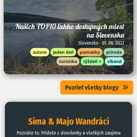
Našich TOP10 ľahko dostupných miest
na Slovensku
Slovensko · 01. 06. 2022
autom
jeden deň
pamiatky
príroda
turistika
týždeň +
víkend
Pozrieť všetky blogy
Sima & Majo Wandráci
Poznáte to. Prídete z dovolenky a všetkých zaujíma