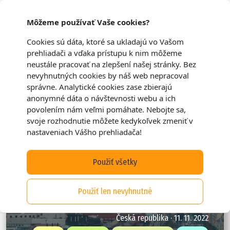
Môžeme používať Vaše cookies?
Cookies sú dáta, ktoré sa ukladajú vo Vašom
prehliadači a vďaka prístupu k nim môžeme
neustále pracovať na zlepšení našej stránky. Bez
nevyhnutných cookies by náš web nepracoval
správne. Analytické cookies zase zbierajú
anonymné dáta o návštevnosti webu a ich
povolením nám veľmi pomáhate. Nebojte sa,
svoje rozhodnutie môžete kedykoľvek zmeniť v
nastaveniach Vášho prehliadača!
Použiť všetky
Kam v Prahe na skvelé jedlo, kávu či
Použiť len nevyhnutné
pivko?
Česká republika · 11. 11. 2022