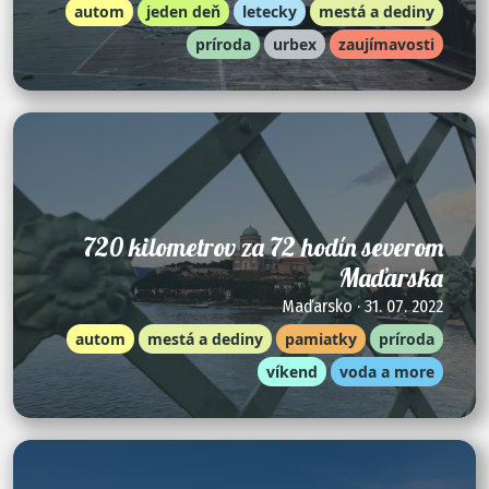
autom
jeden deň
letecky
mestá a dediny
príroda
urbex
zaujímavosti
720 kilometrov za 72 hodín severom
Maďarska
Maďarsko · 31. 07. 2022
autom
mestá a dediny
pamiatky
príroda
víkend
voda a more