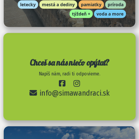
letecky
mestá a dediny
pamiatky
príroda
týždeň +
voda a more
Chceš sa nás niečo opýtať?
Napíš nám, radi ti odpovieme.
info@simawandraci.sk