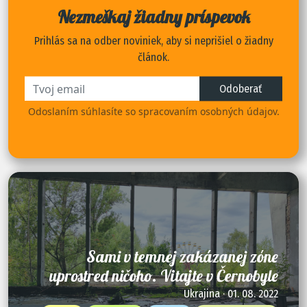
Nezmeškaj žiadny príspevok
Prihlás sa na odber noviniek, aby si neprišiel o žiadny
článok.
Odoberať
Odoslaním súhlasíte so spracovaním osobných údajov.
Sami v temnej zakázanej zóne
uprostred ničoho. Vitajte v Černobyle
Ukrajina · 01. 08. 2022