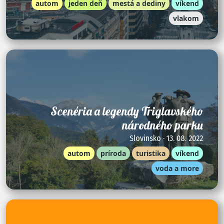
autom
jeden deň
mestá a dediny
víkend
vlakom
Scenéria a legendy Triglavského
národného parku
Slovinsko · 13. 08. 2022
autom
príroda
turistika
víkend
voda a more