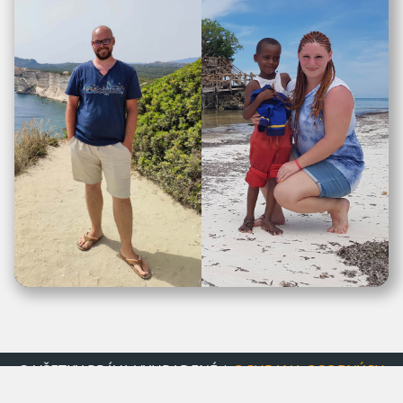
© VŠETKY PRÁVA VYHRADENÉ |
OCHRANA OSOBNÝCH
ÚDAJOV
| WEBDESIGN
BEZSABLONY.SK