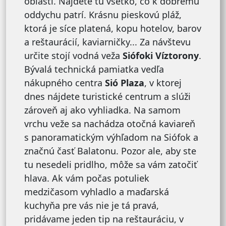
oblasti. Nájdete tu všetko, čo k dobrému
oddychu patrí. Krásnu pieskovú pláž,
ktorá je síce platená, kopu hotelov, barov
a reštaurácií, kaviarničky... Za návštevu
určite stojí vodná veža
Siófoki Víztorony
.
Bývalá technická pamiatka vedľa
nákupného centra
Sió Plaza
, v ktorej
dnes nájdete turistické centrum a slúži
zároveň aj ako vyhliadka. Na samom
vrchu veže sa nachádza otočná kaviareň
s panoramatickým výhľadom na Siófok a
značnú časť Balatonu. Pozor ale, aby ste
tu nesedeli pridlho, môže sa vám zatočiť
hlava. Ak vám počas potuliek
medzičasom vyhladlo a maďarská
kuchyňa pre vás nie je tá pravá,
pridávame jeden tip na reštauráciu, v