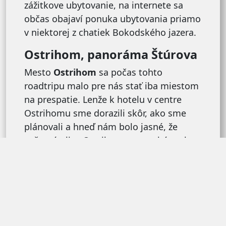
zážitkove ubytovanie, na internete sa
občas obajaví ponuka ubytovania priamo
v niektorej z chatiek Bokodského jazera.
Ostrihom, panoráma Štúrova
Mesto
Ostrihom
sa počas tohto
roadtripu malo pre nás stať iba miestom
na prespatie. Lenže k hotelu v centre
Ostrihomu sme dorazili skôr, ako sme
plánovali a hneď nám bolo jasné, že
večerné ulice Ostrihomu nenecháme len
tak na pokoji. Ostrihom leží na brehu
Dunaja a susedí so Štúrovom. Hm, dať si
počas roadtripu severným Maďarskom
české pivko na Slovensku znie ako
dokonalý plán, však? Po skvelej večeri v
reštaurácií
NEXT Restaurant
sme vkĺzli