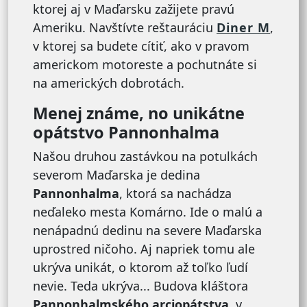
ktorej aj v Maďarsku zažijete pravú
Ameriku. Navštívte reštauráciu
Diner M
,
v ktorej sa budete cítiť, ako v pravom
americkom motoreste a pochutnáte si
na amerických dobrotách.
Menej známe, no unikátne
opátstvo Pannonhalma
Našou druhou zastávkou na potulkách
severom Maďarska je dedina
Pannonhalma
, ktorá sa nachádza
neďaleko mesta Komárno. Ide o malú a
nenápadnú dedinu na severe Maďarska
uprostred ničoho. Aj napriek tomu ale
ukrýva unikát, o ktorom až toľko ľudí
nevie. Teda ukrýva... Budova kláštora
Pannonhalmského arciopátstva
, v