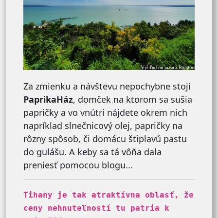
Za zmienku a návštevu nepochybne stojí
PaprikaHáz
, domček na ktorom sa sušia
papričky a vo vnútri nájdete okrem nich
napríklad slnečnicový olej, papričky na
rôzny spôsob, či domácu štiplavú pastu
do gulášu. A keby sa tá vôňa dala
preniesť pomocou blogu...
Tihany je tak atraktívna oblasť, že
ceny nehnuteľností tu patria k