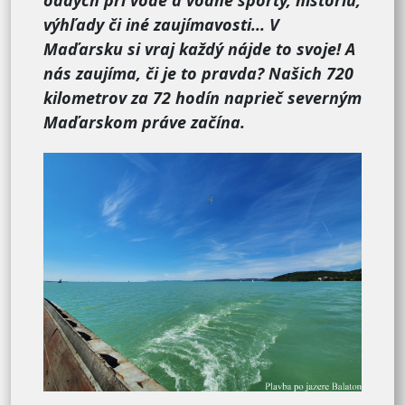
oddych pri vode a vodné športy, históriu,
výhľady či iné zaujímavosti... V
Maďarsku si vraj každý nájde to svoje! A
nás zaujíma, či je to pravda? Našich 720
kilometrov za 72 hodín naprieč severným
Maďarskom práve začína.