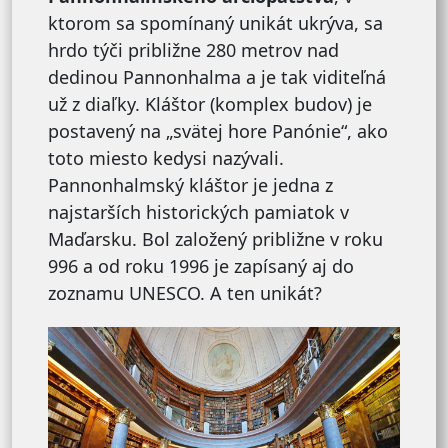
ktorom sa spomínaný unikát ukrýva, sa
hrdo týči približne 280 metrov nad
dedinou Pannonhalma a je tak viditeľná
už z diaľky. Kláštor (komplex budov) je
postavený na „svätej hore Panónie“, ako
toto miesto kedysi nazývali.
Pannonhalmský kláštor je jedna z
najstarších historických pamiatok v
Maďarsku. Bol založený približne v roku
996 a od roku 1996 je zapísaný aj do
zoznamu UNESCO. A ten unikát?