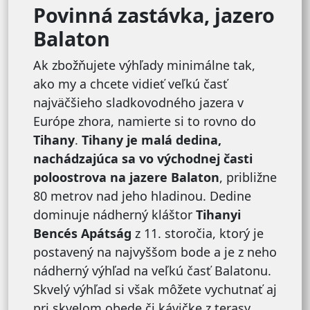
Povinná zastávka, jazero
Balaton
Ak zbožňujete výhľady minimálne tak,
ako my a chcete vidieť veľkú časť
najväčšieho sladkovodného jazera v
Európe zhora, namierte si to rovno do
Tihany
.
Tihany je malá dedina,
nachádzajúca sa vo východnej časti
poloostrova na jazere Balaton
, približne
80 metrov nad jeho hladinou. Dedine
dominuje nádherný kláštor
Tihanyi
Bencés Apátság
z 11. storočia, ktorý je
postavený na najvyššom bode a je z neho
nádherný výhľad na veľkú časť Balatonu.
Skvelý výhľad si však môžete vychutnať aj
pri skvelom obede či kávičke z terasy