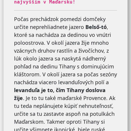
najvyšším v Maďarsku!
Počas prechádzok pomedzi domčeky
určite neprehliadnete jazero
Belső-tó
,
ktoré sa nachádza za dedinou vo vnútri
poloostrova. V okolí jazera žije mnoho
vzácnych druhov rastlín a živočíchov, z
lúk okolo jazera sa naskytá nádherný
pohľad na dedinu Tihany s dominujúcim
kláštorom. V okolí jazera sa počas sezóny
nachádza viacero levanduľových polí a
levanduľa je to, čím Tihany doslova
žije
. Je to tu také maďarské Provence. Ak
tu teda neplánujete kúpiť nehnuteľnosť,
určite sa tu zastavte aspoň na potulkách
Maďarskom. Takmer oproti Tihany si
určite všimnete ikonické, biele ruské