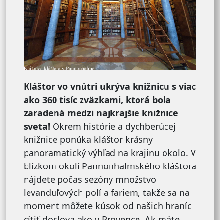
Kláštor vo vnútri ukrýva knižnicu s viac
ako 360 tisíc zväzkami, ktorá bola
zaradená medzi najkrajšie knižnice
sveta!
Okrem histórie a dychberúcej
knižnice ponúka kláštor krásny
panoramatický výhľad na krajinu okolo. V
blízkom okolí Pannonhalmského kláštora
nájdete počas sezóny množstvo
levanduľových polí a fariem, takže sa na
moment môžete kúsok od našich hraníc
cítiť doslova ako v Provence. Ak máte