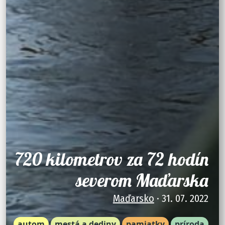
720 kilometrov za 72 hodín
severom Maďarska
Maďarsko
· 31. 07. 2022
autom
mestá a dediny
pamiatky
príroda