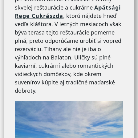
skvelej reštaurácie a cukrárne
Apátsági
Rege Cukrászda
, ktorú nájdete hneď
vedľa kláštora. V letných mesiacoch však
býva terasa tejto reštaurácie pomerne
plná, preto odporúčame urobiť si vopred
rezerváciu. Tihany ale nie je iba o
výhľadoch na Balaton. Uličky sú plné
kaviarní, cukrární alebo romantických
vidieckych domčekov, kde okrem
suvenírov kúpite aj tradičné maďarské
dobroty.