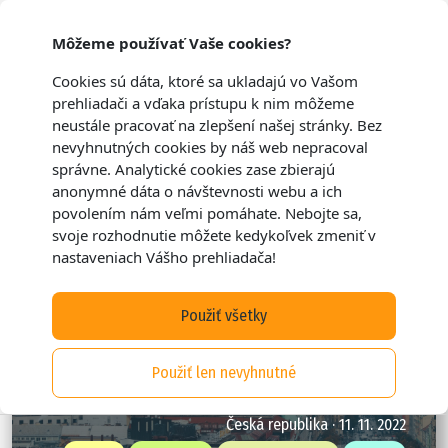
Môžeme používať Vaše cookies?
Cookies sú dáta, ktoré sa ukladajú vo Vašom
prehliadači a vďaka prístupu k nim môžeme
neustále pracovať na zlepšení našej stránky. Bez
nevyhnutných cookies by náš web nepracoval
správne. Analytické cookies zase zbierajú
anonymné dáta o návštevnosti webu a ich
povolením nám veľmi pomáhate. Nebojte sa,
svoje rozhodnutie môžete kedykoľvek zmeniť v
nastaveniach Vášho prehliadača!
Použiť všetky
Kam v Prahe na skvelé jedlo, kávu či
Použiť len nevyhnutné
pivko?
Česká republika · 11. 11. 2022