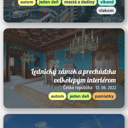
autom
jeden deň
mestá a dediny
víkend
vlakom
Lednický zámok a prechádzka
veľkolepým interiérom
Česká republika · 13. 06. 2022
autom
jeden deň
pamiatky